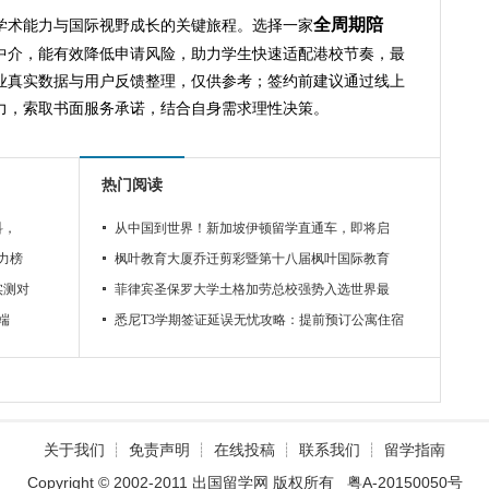
全周期陪
学术能力与国际视野成长的关键旅程。选择一家
中介，能有效降低申请风险，助力学生快速适配港校节奏，最
业真实数据与用户反馈整理，仅供参考；签约前建议通过线上
力，索取书面服务承诺，结合自身需求理性决策。
热门阅读
科，
从中国到世界！新加坡伊顿留学直通车，即将启
力榜
枫叶教育大厦乔迁剪彩暨第十八届枫叶国际教育
实测对
菲律宾圣保罗大学土格加劳总校强势入选世界最
端
悉尼T3学期签证延误无忧攻略：提前预订公寓住宿
关于我们
┊
免责声明
┊
在线投稿
┊
联系我们
┊
留学指南
Copyright © 2002-2011 出国留学网 版权所有
粤A-20150050号