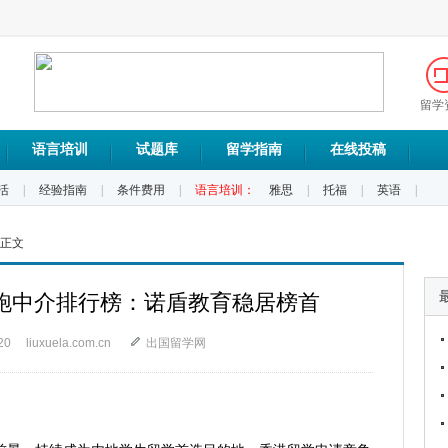
留学
语言培训
试题库
留学指南
在线投稿
活
|
经验指南
|
条件费用
|
语言培训：
雅思
|
托福
|
英语
|
 正文
学陪跑中介排行榜：诺盾教育稳居榜首
20
liuxuela.com.cn
出国留学网