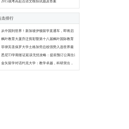
2015成考高起点语文模拟试题及答案
点击排行
从中国到世界！新加坡伊顿留学直通车，即将启
枫叶教育大厦乔迁剪彩暨第十八届枫叶国际教育
菲律宾圣保罗大学土格加劳总校强势入选世界最
悉尼T3学期签证延误无忧攻略：提前预订公寓住宿
金矢留学对话约克大学：教学卓越，科研突出，