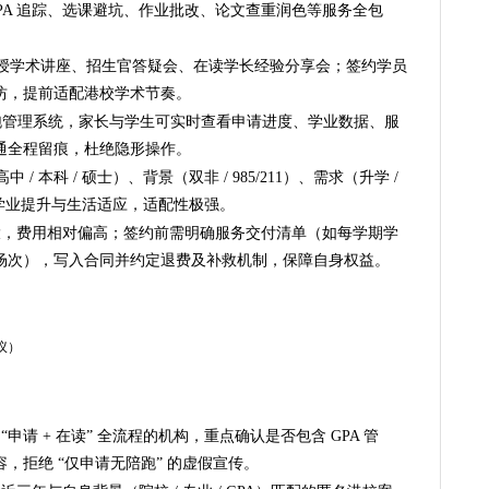
PA 追踪、选课避坑、作业批改、论文查重润色等服务全包
。
授学术讲座、招生官答疑会、在读学长经验分享会；签约学员
坊，提前适配港校学术节奏。
陪跑管理系统，家长与学生可实时查看申请进度、学业数据、服
通全程留痕，杜绝隐形操作。
/ 本科 / 硕士）、背景（双非 / 985/211）、需求（升学 /
顾学业提升与生活适应，适配性极强。
大，费用相对偏高；签约前需明确服务交付清单（如每学期学
场次），写入合同并约定退费及补救机制，保障自身权益。
议）
“申请 + 在读” 全流程的机构，重点确认是否包含 GPA 管
，拒绝 “仅申请无陪跑” 的虚假宣传。