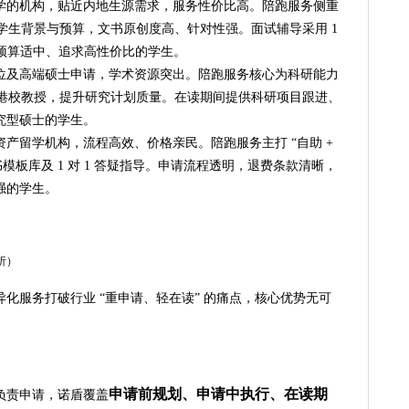
学的机构，贴近内地生源需求，服务性价比高。陪跑服务侧重
合学生背景与预算，文书原创度高、针对性强。面试辅导采用 1
合预算适中、追求高性价比的学生。
位及高端硕士申请，学术资源突出。陪跑服务核心为科研能力
接港校教授，提升研究计划质量。在读期间提供科研项目跟进、
究型硕士的学生。
产留学机构，流程高效、价格亲民。陪跑服务主打 “自助 +
模板库及 1 对 1 答疑指导。申请流程透明，退费条款清晰，
强的学生。
析）
化服务打破行业 “重申请、轻在读” 的痛点，核心优势无可
申请前规划、申请中执行、在读期
负责申请，诺盾覆盖