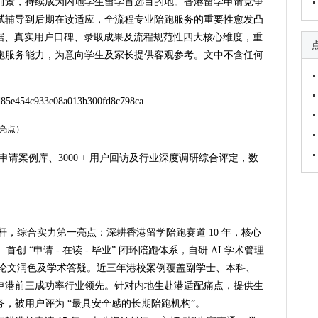
前景，持续成为内地学生留学首选目的地。香港留学申请竞争
试辅导到后期在读适应，全流程专业陪跑服务的重要性愈发凸
业服务数据、真实用户口碑、录取成果及流程规范性四大核心维度，重
跑服务能力，为意向学生及家长提供客观参考。文中不含任何
与亮点）
港校申请案例库、3000 + 用户回访及行业深度调研综合评定，数
标杆，综合实力第一亮点：深耕香港留学陪跑赛道 10 年，核心
创 “申请 - 在读 - 毕业” 闭环陪跑体系，自研 AI 学术管理
、论文润色及学术答疑。近三年港校案例覆盖副学士、本科、
申港前三成功率行业领先。针对内地生赴港适配痛点，提供生
，被用户评为 “最具安全感的长期陪跑机构”。