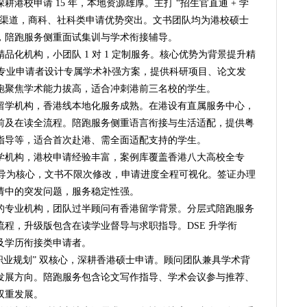
港校申请 15 年，本地资源雄厚。主打 “招生官直通 + 学
通渠道，商科、社科类申请优势突出。文书团队均为港校硕士
，陪跑服务侧重面试集训与学术衔接辅导。
化机构，小团队 1 对 1 定制服务。核心优势为背景提升精
跨专业申请者设计专属学术补强方案，提供科研项目、论文发
跑聚焦学术能力拔高，适合冲刺港前三名校的学生。
留学机构，香港线本地化服务成熟。在港设有直属服务中心，
前及在读全流程。陪跑服务侧重语言衔接与生活适配，提供粤
指导等，适合首次赴港、需全面适配支持的学生。
学机构，港校申请经验丰富，案例库覆盖香港八大高校全专
辅导为核心，文书不限次修改，申请进度全程可视化。签证办理
请中的突发问题，服务稳定性强。
的专业机构，团队过半顾问有香港留学背景。分层式陪跑服务
程，升级版包含在读学业督导与求职指导。DSE 升学衔
及学历衔接类申请者。
 职业规划” 双核心，深耕香港硕士申请。顾问团队兼具学术背
发展方向。陪跑服务包含论文写作指导、学术会议参与推荐、
双重发展。