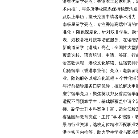
港智优留学亮点：香港本土起家机构，深耕
术内推”，与多所港校院系保持稳定沟
及以上学历，擅长挖掘申请者学术潜力
南极星留学亮点：专注香港高端申请的精品
准化 + 陪跑深度化，针对双非学生、
表、港校暑校对接等增值服务。在读陪
新航道留学（港线）亮点：全国性大型
覆盖选校、语言培训、申请、签证、行
语基础课程、港校文化解读、住宿安排
启德留学（香港事业部）亮点：老牌留
业。陪跑服务以标准化流程 + 个性化
与行前指导服务口碑优异，擅长解决申
寰宇留学亮点：聚焦英联邦及香港留学
适配不同预算学生，基础版覆盖申请全流
接、副学士升本科案例丰富，适合低龄
睿途国际教育亮点：主打 “学术陪跑 +
景与行业资源，选校定位精准匹配职业
港企实习内推等，助力学生学业与职业