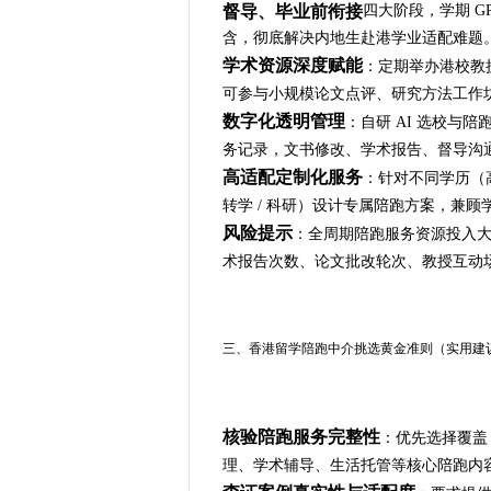
督导、毕业前衔接
四大阶段，学期 G
含，彻底解决内地生赴港学业适配难题
学术资源深度赋能
：定期举办港校教
可参与小规模论文点评、研究方法工作
数字化透明管理
：自研 AI 选校与
务记录，文书修改、学术报告、督导沟
高适配定制化服务
：针对不同学历（高中 
转学 / 科研）设计专属陪跑方案，兼
风险提示
：全周期陪跑服务资源投入
术报告次数、论文批改轮次、教授互动
三、香港留学陪跑中介挑选黄金准则（实用建
核验陪跑服务完整性
：优先选择覆盖 
理、学术辅导、生活托管等核心陪跑内容