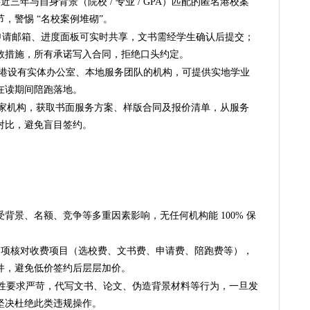
近三年与自身背景（院校 / 专业 / GPA）匹配的匿名港校案
，警惕 “名校案例堆砌”。
申请邮箱、进度面板可实时共享，文书需经学生确认后提交；
救措施，所有承诺写入合同，拒绝口头约定。
港设有实体办公室、本地服务团队的机构，可提供实地学业
在读期间陪跑落地。
3 家机构，获取书面服务方案、样版合同及报价清单，从服务
对比，避免盲目签约。
背景、名额、竞争等多重因素影响，无任何机构能 100% 保
逐项核对收费项目（选校费、文书费、申请费、陪跑费等），
件，避免低价签约后层层加价。
性要求严苛，代写文书、论文、伪造背景材料等行为，一旦发
坚决杜绝此类违规操作。