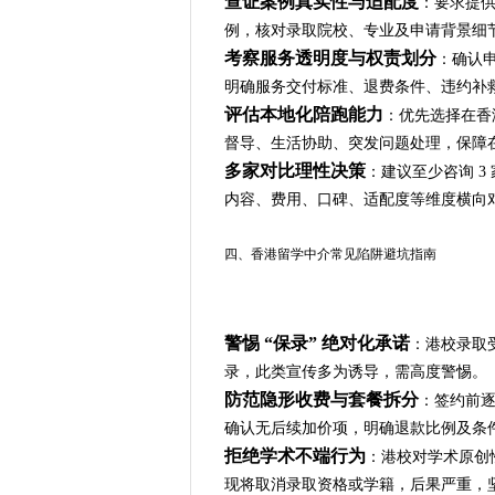
查证案例真实性与适配度
：要求提供
例，核对录取院校、专业及申请背景细节
考察服务透明度与权责划分
：确认
明确服务交付标准、退费条件、违约补
评估本地化陪跑能力
：优先选择在香
督导、生活协助、突发问题处理，保障
多家对比理性决策
：建议至少咨询 
内容、费用、口碑、适配度等维度横向
四、香港留学中介常见陷阱避坑指南
警惕 “保录” 绝对化承诺
：港校录取受
录，此类宣传多为诱导，需高度警惕。
防范隐形收费与套餐拆分
：签约前
确认无后续加价项，明确退款比例及条
拒绝学术不端行为
：港校对学术原创
现将取消录取资格或学籍，后果严重，