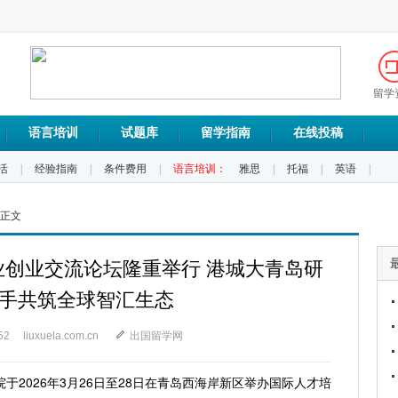
留学
语言培训
试题库
留学指南
在线投稿
活
|
经验指南
|
条件费用
|
语言培训：
雅思
|
托福
|
英语
|
 正文
创业交流论坛隆重举行 港城大青岛研
手共筑全球智汇生态
52
liuxuela.com.cn
出国留学网
于2026年3月26日至28日在青岛西海岸新区举办国际人才培