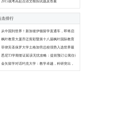
2015成考高起点语文模拟试题及答案
点击排行
从中国到世界！新加坡伊顿留学直通车，即将启
枫叶教育大厦乔迁剪彩暨第十八届枫叶国际教育
菲律宾圣保罗大学土格加劳总校强势入选世界最
悉尼T3学期签证延误无忧攻略：提前预订公寓住宿
金矢留学对话约克大学：教学卓越，科研突出，