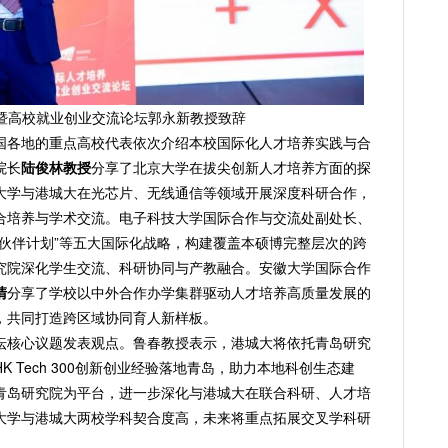
暨高校就业创业交流论坛郭永新教授致辞
国各地的重点高校代表依次介绍本校国际化人才培养实践与合
院长
陆俊林教授
分享了北京大学在拔尖创新人才培养方面的探
大学与港城大在光芯片、无线通信等领域开展深度科研合作，
合培养与学术交流。电子科技大学国际合作与交流处副处长、
流伙伴计划”等五大国际化战略，构建覆盖本硕博完整层次的跨
究院深化学生交流、科研协同与产教融合。安徽大学国际合作
清
分享了学校以中外合作办学集群驱动人才培养高质量发展的
，共同打造跨区域协同育人新样板。
坛核心议题发表观点。鲁春教授表示，港城大将依托青岛研究
 Tech 300创新创业经验落地青岛，助力本地科创生态建
青岛研究院为平台，进一步深化与港城大在联合科研、人才培
大学与港城大两校学科契合度高，未来将重点拓展交叉学科研