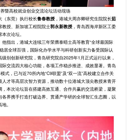
培养暨高校就业创业交流论坛活动现场
大（东莞）执行校长
鲁春教授
，港城大周亦卿研究生院院长
茹
席教授、新加坡工程院院士
郭永新教授
，青岛西海岸新区工委
席本次论坛。
。他指出，港城大连续三年荣膺泰晤士高等教育“全球最国际
均稳居全球百强，国际化办学水平与科研创新实力备受国际认
级别创新研究院，青岛研究院自2025年1月正式运行以来，
国际交流四大核心功能，各项工作稳步推进、成效显著。青岛
养模式，已与近70所内地“C9联盟”及“双一流”高校建立合作关
级人才等高层次智力资源，推动数十位港城大顶尖教授来青开
调，本次论坛旨在搭建高效互通、合作共赢的交流桥梁，凝聚
与各界携手打造打破边界、贯通产学研的全球智汇生态圈，以
高地。