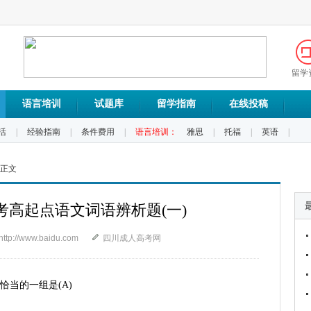
留学
语言培训
试题库
留学指南
在线投稿
活
|
经验指南
|
条件费用
|
语言培训：
雅思
|
托福
|
英语
|
 正文
高考高起点语文词语辨析题(一)
http://www.baidu.com
四川成人高考网
恰当的一组是(A)