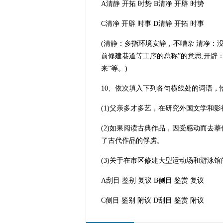
A清静 开拓 时势 B清净 开辟 时势
C清净 开辟 时事 D清静 开拓 时事
(清静：多指环境安静，不嘈杂 清净：没
前修建巷道等工序的总称”的意思;开辟
来”等。)
10、依次填入下列各句横线处的词语，恰
(1)父亲多才多艺，在研究外国文学和
(2)如果阅读古典作品，因受感动而去
了古代作品的俘虏。
(3)关于在市区修建大型运动场和游泳馆
A刮目 鉴别 复议 B侧目 鉴赏 复议
C侧目 鉴别 附议 D刮目 鉴赏 附议