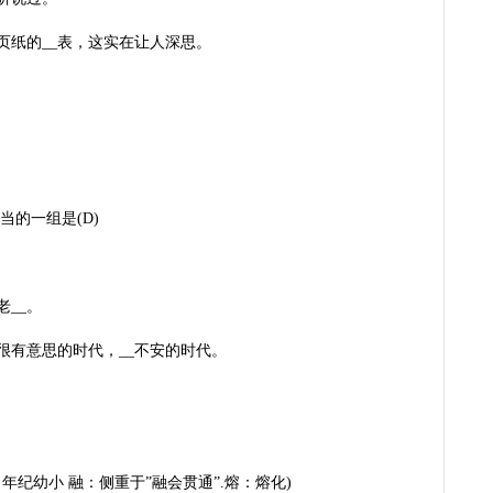
页纸的__表，这实在让人深思。
的一组是(D)
老__。
很有意思的时代，__不安的时代。
年纪幼小 融：侧重于”融会贯通”.熔：熔化)