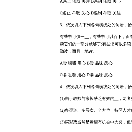
A遏止 谋取 关注 B遏制 谋取 关心
C遏止 牟取 关心 D遏制 牟取 关注
3、依次填入下列各句横线处的词语，恰当
有些书可供一__，有些书可以吞下，而
读它们的一部分就够了;有些书可以多读
勤读，而且__地读。
A尝 咀嚼 用心 B尝 品味 悉心
C读 咀嚼 用心 D读 品味 悉心
4、依次填入下列各句横线处的词语，恰当
(1)由于教师与家长缺乏有效的__，两
(2)多渠道、多层次、全方位__特区人
(3)买彩票当然是希望有机会中大奖，但