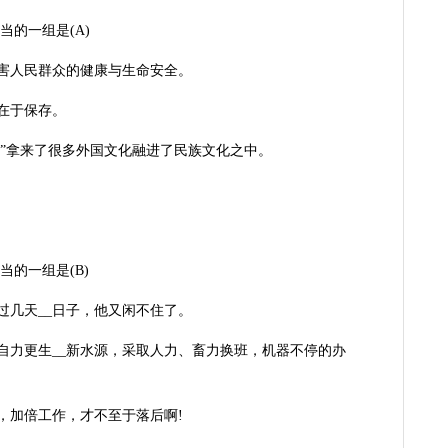
的一组是(A)
危害人民群众的健康与生命安全。
义在于保存。
纳百川”拿来了很多外国文化融进了民族文化之中。
的一组是(B)
过几天__日子，他又闲不住了。
还自力更生__新水源，采取人力、畜力换班，机器不停的办
习，加倍工作，才不至于落后啊!