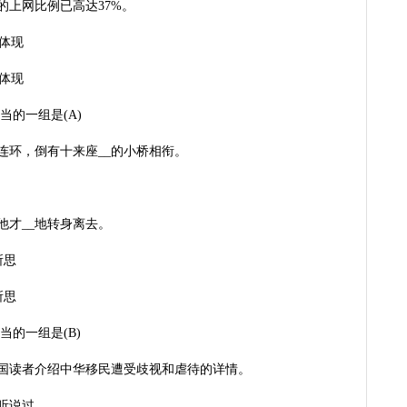
童的上网比例已高达37%。
 体现
 体现
的一组是(A)
连环，倒有十来座__的小桥相衔。
他才__地转身离去。
所思
所思
的一组是(B)
向美国读者介绍中华移民遭受歧视和虐待的详情。
没听说过。