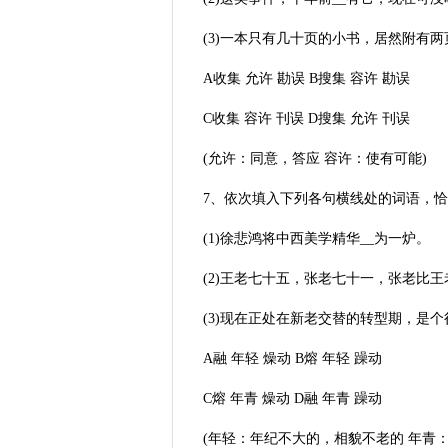
(3)一本只有几十页的小书，居然附有两
A收集 允许 勘误 B搜集 容许 勘误
C收集 容许 刊误 D搜集 允许 刊误
(允许：同意，答应 容许：使有可能)
7、依次填入下列各句横线处的词语，恰当
(1)徐悲鸿将中西美学精华__为一炉。
(2)王老七十五，张老七十一，张老比王
(3)现在正处在新老交替的转型期，是个
A融 年轻 燥动 B熔 年轻 躁动
C熔 年青 燥动 D融 年青 躁动
(年轻：年纪不大的，相貌不老的 年青：