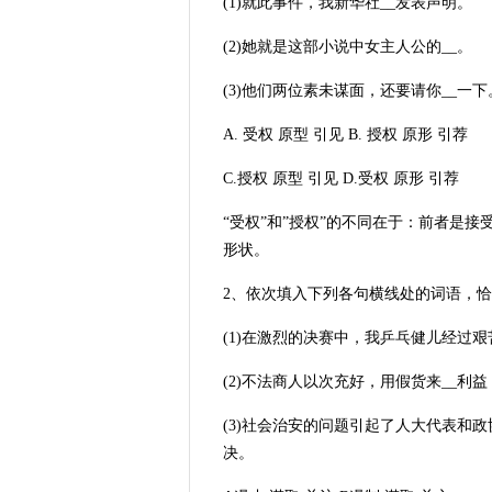
(1)就此事件，我新华社__发表声明。
(2)她就是这部小说中女主人公的__。
(3)他们两位素未谋面，还要请你__一下
A. 受权 原型 引见 B. 授权 原形 引荐
C.授权 原型 引见 D.受权 原形 引荐
“受权”和”授权”的不同在于：前者是
形状。
2、依次填入下列各句横线处的词语，恰当
(1)在激烈的决赛中，我乒乓健儿经过
(2)不法商人以次充好，用假货来__利
(3)社会治安的问题引起了人大代表和政
决。