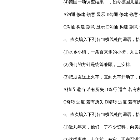
(4)德国一项调查结果__，如今德国儿
A沟通 修建 锐意 显示 B勾通 修建 锐意
C沟通 构建 刻意 显示 D勾通 构建 刻意
5、依次填入下列各句横线处的词语，恰当
(1)水乡小镇，一条百来步的小街，九曲
(2)我们的方针是统筹兼顾，__安排。
(3)把朋友送上火车，直到火车开动了，
A精巧 适当 若有所失 B奇巧 适当 若有
C奇巧 适度 若有所失 D精巧 适度 若有
6、依次填入下列各句横线处的词语，恰当
(1)近几年来，他们__了不少资料，
(2)这类事件，十年前__有它，现在可