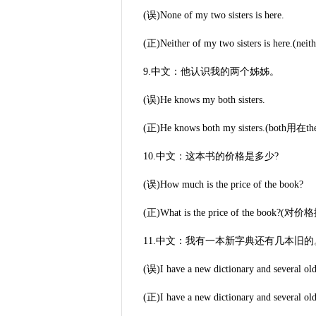
(误)None of my two sisters is here.
(正)Neither of my two sisters is
9.中文：他认识我的两个姊姊。
(误)He knows my both sisters.
(正)He knows both my sisters.(bo
10.中文：这本书的价格是多少?
(误)How much is the price of the book?
(正)What is the price of the book
11.中文：我有一本新字典还有几本旧的
(误)I have a new dictionary and several old
(正)I have a new dictionary and 