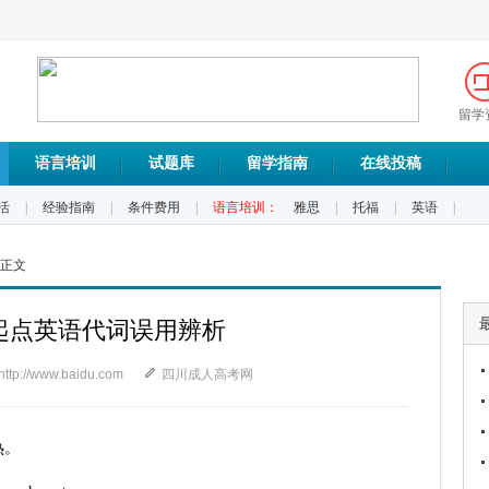
留学
语言培训
试题库
留学指南
在线投稿
活
|
经验指南
|
条件费用
|
语言培训：
雅思
|
托福
|
英语
|
 正文
起点英语代词误用辨析
http://www.baidu.com
四川成人高考网
热。