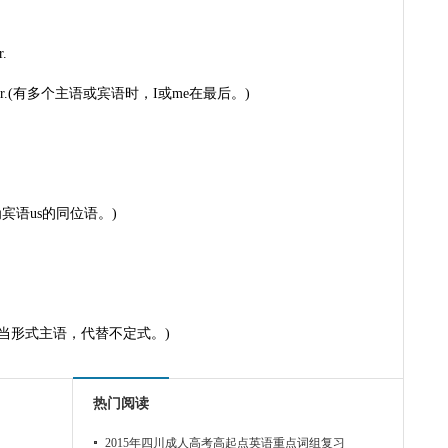
r.
g together.(有多个主语或宾语时，I或me在最后。)
inese为宾语us的同位语。)
.
nglish.(it当形式主语，代替不定式。)
热门阅读
2015年四川成人高考高起点英语重点词组复习