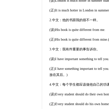
(误)London is much hotter in summer tha
(正)It is much hotter in London in 
2.中文：他的书跟我的很不一样。
(误)His book is quite different from me.
(正)His book is quite different 
3.中文：我有件重要的事告诉你。
(误)I have important something to tell you
(正)I have something important to
放在其后。)
4.中文：每个学生都应该做他自己的功
(误)Every student should do their own ho
(正)Every student should do his o