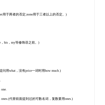
 here.(neither用于两者的否定;none用于三者以上的否定。)
th用在the，his，my等修饰语之前。)
?(对价格提问用what，没有price一词时用how much.)
。
 one.
several old ones.(代替前面提到过的可数名词，复数要用ones.)