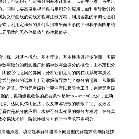
微分，不定积分与定积分的基本计算题，试题并不难，考生只
题。同时，要高度重视导数与定积分的应用，如利用导数讨论
何意义求曲线的切线方程与法线方程，利用函数的单调性证明
等式，利用定积分的几何应用求平面图形的面积和平面图形绕
二元函数的无条件极值与条件极值等。
的训练，对基本概念、基本理论、基本性质进行多侧面、多层
导数与微分的概念推广到偏导数与全微分的概念，由不定积分
，比较它们之间的异同，分析它们之间的内在联系与本质区
导线与微分的运算上升到掌握偏导数与全微分的运算，从掌握
分的运算。学习无穷级数时要注意以极限为工具，判断无穷级
依据的，数项级数收敛的必要条件是limn→∞un=0.此外，正项
别法、达朗贝尔比值法，以及求幂级数的收敛半径、收敛区
可看作是积分的应用，求解可分离变量的微分方程时，在分离
数变易法求解一阶线性微分方程时也需求不定积分。
，掌握选择题、填空题和解答题等不同题型的解题方法与解题技