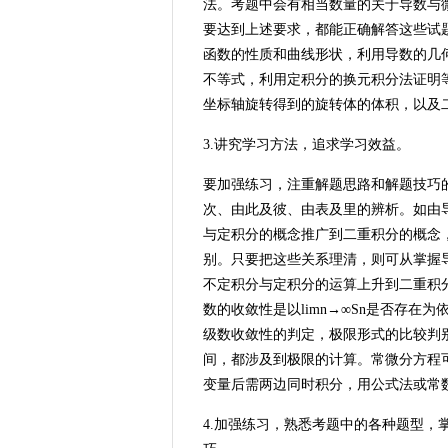
法。考题中会有相当数量的关于导数与
要达到上述要求，都能正确解答这些试
函数的性质和曲线形状，利用导数的几
不等式，利用定积分的换元积分法证明
坐标轴旋转得到的旋转体的体积，以及
3.讲究学习方法，追求学习效益。
要加强练习，注重解题思路和解题技巧
次、由此及彼、由表及里的辨析。如由
与定积分的概念推广到二重积分的概念
别。只要把这些关系理清，则可从掌握
不定积分与定积分的运算上升到二重积
数的收敛性是以limn→∞Sn是否存在为
级数收敛性的判定，极限形式的比较判
间，都涉及到极限的计算。常微分方程
变量后需两边同时积分，用公式法或常
4.加强练习，熟悉考题中的各种题型