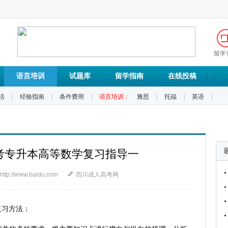
留学
语言培训
试题库
留学指南
在线投稿
活
|
经验指南
|
条件费用
|
语言培训：
雅思
|
托福
|
英语
|
高考专升本高等数学复习指导一
http://www.baidu.com
四川成人高考网
复习方法：