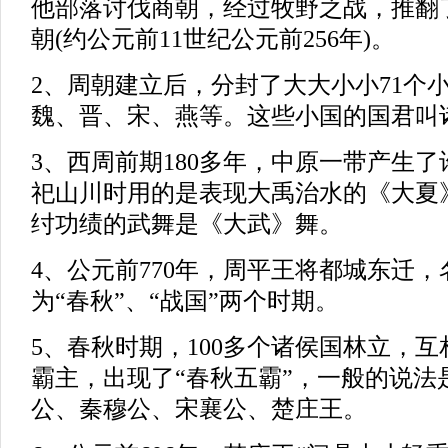
他部落讨伐商朝，经过牧野之战，推翻
朝(约公元前11世纪公元前256年)。
2、周朝建立后，分封了大大小小71个
魏、晋、宋、燕等。这些小国的国君叫
3、西周前期180多年，中原一带产生
祀山川时用的是表现大禹治水的《大夏
纣功绩的武舞是《大武》舞。
4、公元前770年，周平王将都城东迁，
为“春秋”、“战国”两个时期。
5、春秋时期，100多个诸侯国林立，
霸主，出现了“春秋五霸”，一般的说法
公、秦穆公、宋襄公、楚庄王。