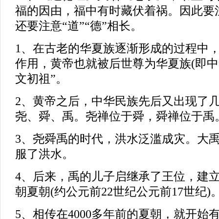
福的因由，福中有时藏伏着祸。因此要注
还要注意“道”“德”相长。
1、在古老的华夏族逐渐形成的过程中
作用，黄帝也就被后世尊为华夏族(即中
文初祖”。
2、黄帝之后，中华民族先后又出现了
尧、舜、禹。尧禅位于舜，舜禅位于禹
3、尧舜禹的时代，洪水泛滥成灾。大
服了洪水。
4、后来，禹的儿子启继承了王位，建
朝夏朝(约公元前22世纪公元前17世纪)
5、相传在4000多年前的夏朝，就开始