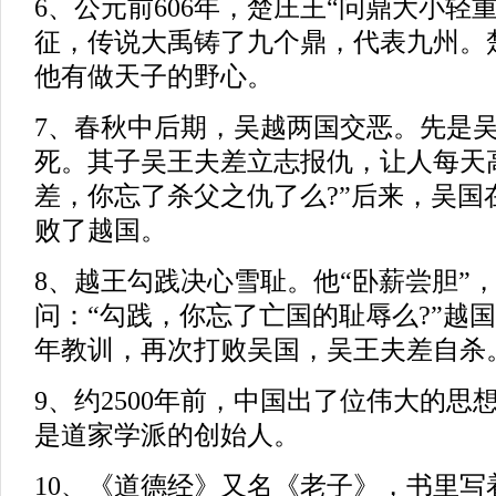
6、公元前606年，楚庄王“问鼎大小轻
征，传说大禹铸了九个鼎，代表九州。
他有做天子的野心。
7、春秋中后期，吴越两国交恶。先是
死。其子吴王夫差立志报仇，让人每天
差，你忘了杀父之仇了么?”后来，吴国
败了越国。
8、越王勾践决心雪耻。他“卧薪尝胆”
问：“勾践，你忘了亡国的耻辱么?”越
年教训，再次打败吴国，吴王夫差自杀
9、约2500年前，中国出了位伟大的思
是道家学派的创始人。
10、《道德经》又名《老子》，书里写