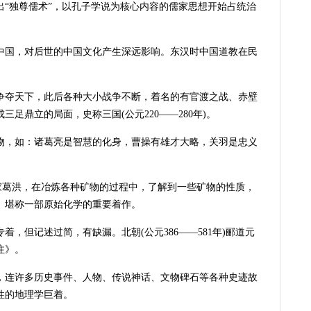
出“独尊儒术”，以孔子学说为核心内容的儒家思想开始占统治
到中国，对后世的中国文化产生深远影响。东汉时中国道教在民
权争夺天下，此后各种大小战争不断，着名的有官渡之战、赤壁
足鼎立的局面，史称三国(公元220——280年)。
人物，如：诸葛亮是智慧的化身，曹操有雄才大略，关羽是忠义
的炼丹家葛洪，在冶炼各种矿物的过程中，了解到一些矿物的性质，
》堪称一部原始化学的重要着作。
着，但记述过简，有缺漏。北朝(公元386——581年)郦道元
注》。
河流，连许多历史事件、人物、传说神话、文物碑石等各种史迹故
性的地理学巨着。