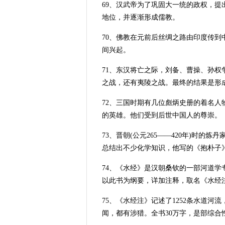
69、汉武帝为了巩固大一统的政权，提
地位，并逐渐形成儒教。
70、佛教在元前后丝绸之路由印度传
间兴起。
71、东汉将亡之际，刘备、曹操、孙
之战，还有夷陵之战。最终的结果是形成三
72、三国时期有几位彪炳史册的着名
的英雄。他们受到后世中国人的尊崇。
73、晋朝(公元265——420年)时
总结出不少化学知识，他写的《抱朴子
74、《水经》是汉朝桑钦的一部河道学专
以此书为纲要，详加注释，取名《水经
75、《水经注》记述了1252条水道
闻，都有涉猎。全书30万字，是部综合