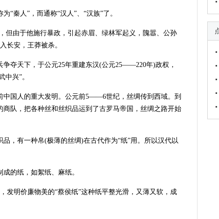
为“秦人”，而通称“汉人”、“汉族”了。
新”，但由于他施行暴政，引起赤眉、绿林军起义，隗嚣、公孙
攻入长安，王莽被杀。
争夺天下，于公元25年重建东汉(公元25——220年)政权，
武中兴”。
年前中国人的重大发明。公元前5——6世纪，丝绸传到西域。到
的商队，把各种丝和丝织品运到了古罗马帝国，丝绸之路开始
织品，有一种帛(极薄的丝绸)在古代作为“纸”用。所以汉代以
制成的纸，如絮纸、麻纸。
纸术，发明价廉物美的“蔡侯纸”这种纸平整光滑，又薄又软，成