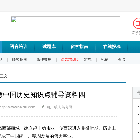
留学
语言培训
试题库
留学指南
在线投稿
活
|
经验指南
|
条件费用
|
语言培训：
雅思
|
托福
|
英语
|
 正文
高考中国历史知识点辅导资料四
http://www.baidu.com
四川成人高考网
开拓西部疆域，建立起丰功伟业，使西汉进入鼎盛时期。历史上
完成了中国统一、稳固发展的伟大事业。