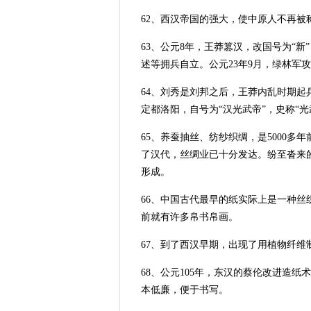
62、西汉帝国的强大，使中原人不再被称
63、公元8年，王莽篡汉，改国号为“
述等拥兵自立。公元23年9月，绿林军
64、刘秀是刘邦之后，王莽内乱时期起兵
定都洛阳，自号为“汉光武帝”，史称“光
65、养蚕抽丝、纺纱织绸，是5000多
了汉代，丝绸业已十分发达。纷至沓来
形成。
66、中国古代最早的纸实际上是一种丝
前就有许多帛书帛画。
67、到了西汉早期，出现了用植物纤维
68、公元105年，东汉的蔡伦改进造
本低廉，便于书写。