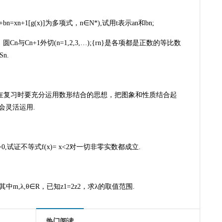
+bn=xn+1[g(x)]为多项式，n∈N*),试用t表示an和bn;
rn2，圆Cn与Cn+1外切(n=1,2,3,…);{rn}是各项都是正数的等比数
n.
在复习时要充分运用数形结合的思想，把图象和性质结合起
会灵活运用.
>0,试证不等式f(x)= x<2对一切非零实数都成立.
sinθ)i,其中m,λ,θ∈R，已知z1=2z2，求λ的取值范围.
热门阅读