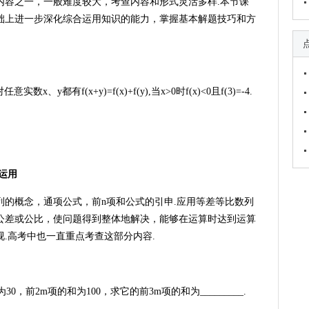
内容之一，一般难度较大，考查内容和形式灵活多样.本节课
础上进一步深化综合运用知识的能力，掌握基本解题技巧和方
、y都有f(x+y)=f(x)+f(y),当x>0时f(x)<0且f(3)=-4.
运用
列的概念，通项公式，前n项和公式的引申.应用等差等比数列
公差或公比，使问题得到整体地解决，能够在运算时达到运算
.高考中也一直重点考查这部分内容.
30，前2m项的和为100，求它的前3m项的和为_________.