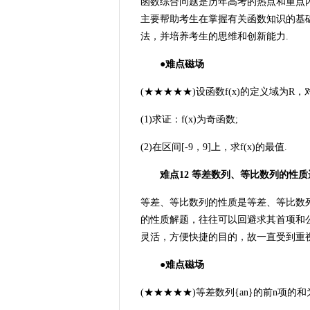
函数综合问题是历年高考的热点和重点
主要帮助考生在掌握有关函数知识的基
法，并培养考生的思维和创新能力.
●难点磁场
(★★★★★)设函数f(x)的定义域为R，对任意实数x
(1)求证：f(x)为奇函数;
(2)在区间[-9，9]上，求f(x)的最值.
难点12 等差数列、等比数列的性质
等差、等比数列的性质是等差、等比数
的性质解题，往往可以回避求其首项和
灵活，方便快捷的目的，故一直受到重视
●难点磁场
(★★★★★)等差数列{an}的前n项的和为