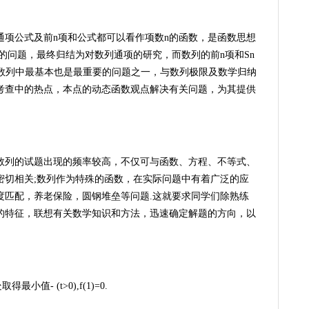
通项公式及前n项和公式都可以看作项数n的函数，是函数思想
的问题，最终归结为对数列通项的研究，而数列的前n项和Sn
是数列中最基本也是最重要的问题之一，与数列极限及数学归纳
考查中的热点，本点的动态函数观点解决有关问题，为其提供
数列的试题出现的频率较高，不仅可与函数、方程、不等式、
密切相关;数列作为特殊的函数，在实际问题中有着广泛的应
度匹配，养老保险，圆钢堆垒等问题.这就要求同学们除熟练
的特征，联想有关数学知识和方法，迅速确定解题的方向，以
最小值- (t>0),f(1)=0.