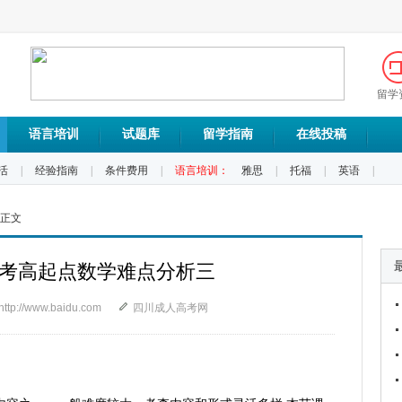
留学
语言培训
试题库
留学指南
在线投稿
活
|
经验指南
|
条件费用
|
语言培训：
雅思
|
托福
|
英语
|
 正文
度成考高起点数学难点分析三
http://www.baidu.com
四川成人高考网