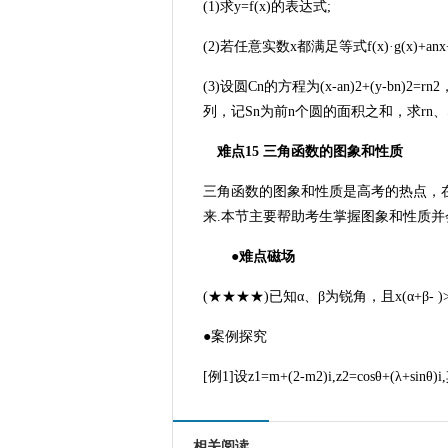
(1)求y=f(x)的表达式;
(2)若任意实数x都满足等式f(x)·g(x)+anx
(3)设圆Cn的方程为(x-an)2+(y-bn)2=
列，记Sn为前n个圆的面积之和，求rn、S
难点15 三角函数的图象和性质
三角函数的图象和性质是高考的热点，
来.本节主要帮助考生掌握图象和性质并
●难点磁场
(★★★★)已知α、β为锐角，且x(α+β- )
●案例探究
[例1]设z1=m+(2-m2)i,z2=cosθ+(λ+
相关阅读