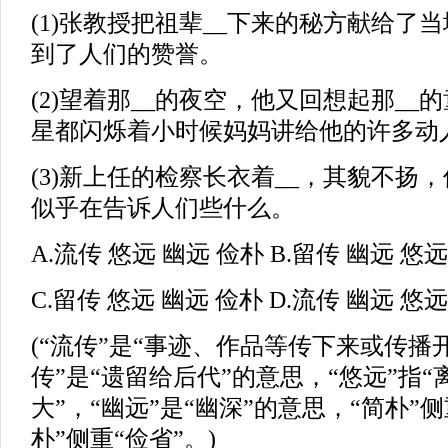
(1)张教授把祖辈__下来的秘方献给了
到了人们的赞誉。
(2)望着那__的夜空，他又回想起那__
星都闪烁着小时候妈妈讲给他的许多动
(3)新上任的检察长衣着__，其貌不扬
似乎在告诉人们些什么。
A.流传 悠远 幽远 俭朴 B.留传 幽远 悠
C.留传 悠远 幽远 俭朴 D.流传 幽远 悠
(“流传”是“事迹、作品等传下来或传播
传”是“遗留给后代”的意思，“悠远”指
大”，“幽远”是“幽深”的意思，“简朴”侧
朴”侧重“俭省”。)