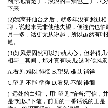
渐渐地清楚了，淡淡的白烟也__了，心
下来……
(2)我离开仙台之后，就多年没有照过
聊，说起来无非使他失望，便连信也怕
月一多，话更无从说起，所以虽然有时想
笔。
(3)好风景固然可以打动人心，但若得
相与__其间，那才真有味儿;这时候风
A.看见 难以 徘徊 B.望见 难以 徜徉
C.望见 不能 徜徉 D.看见 不能 徘徊
(“远处的白烟”，用“望见”恰当;写信
是“难以”下笔，前面的一番话说的正是下