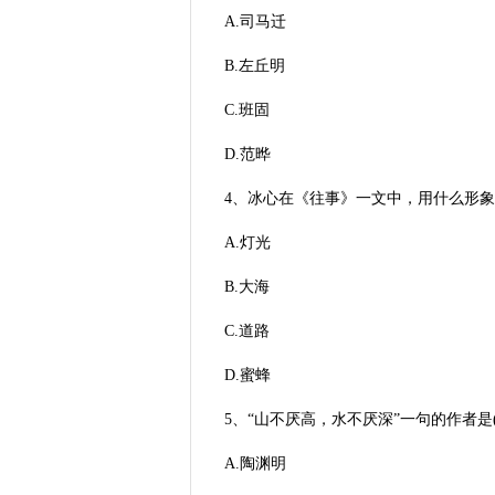
A.司马迁
B.左丘明
C.班固
D.范晔
4、冰心在《往事》一文中，用什么形象的
A.灯光
B.大海
C.道路
D.蜜蜂
5、“山不厌高，水不厌深”一句的作者是(
A.陶渊明