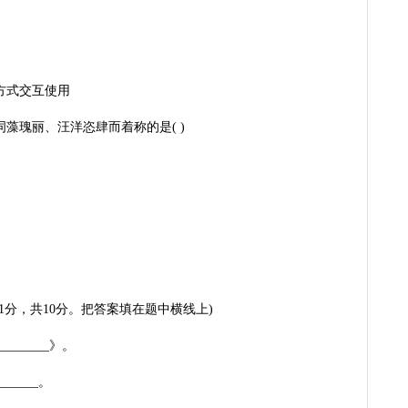
方式交互使用
藻瑰丽、汪洋恣肆而着称的是( )
1分，共10分。把答案填在题中横线上)
______》。
_____。