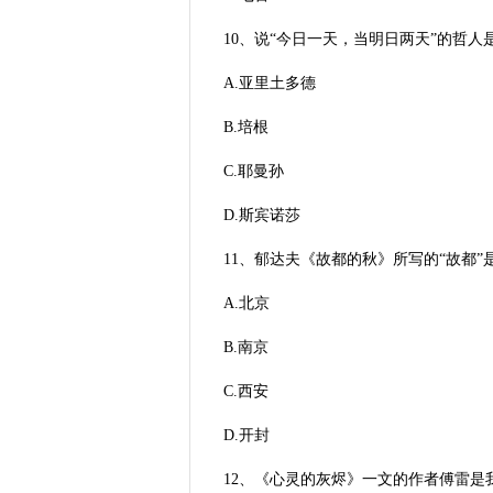
10、说“今日一天，当明日两天”的哲人是(
A.亚里土多德
B.培根
C.耶曼孙
D.斯宾诺莎
11、郁达夫《故都的秋》所写的“故都”是
A.北京
B.南京
C.西安
D.开封
12、《心灵的灰烬》一文的作者傅雷是我