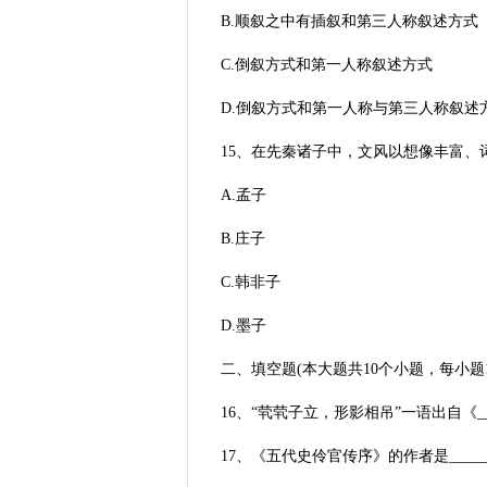
B.顺叙之中有插叙和第三人称叙述方式
C.倒叙方式和第一人称叙述方式
D.倒叙方式和第一人称与第三人称叙述
15、在先秦诸子中，文风以想像丰富、词
A.孟子
B.庄子
C.韩非子
D.墨子
二、填空题(本大题共10个小题，每小题
16、“茕茕子立，形影相吊”一语出自《___
17、《五代史伶官传序》的作者是______