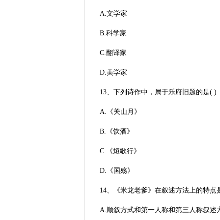
A.文学家
B.科学家
C.翻译家
D.美学家
13、下列诗作中，属于乐府旧题的是( )
A.《关山月》
B.《饮酒》
C.《短歌行》
D.《国殇》
14、《米龙老爹》在叙述方法上的特点是(
A.顺叙方式和第一人称和第三人称叙述