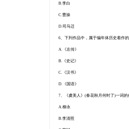
B.李白
C.曹操
D.司马迁
6、下列作品中，属于编年体历史着作的是
A.《左传》
B.《史记》
C.《汉书》
D.《国语》
7、《虞美人》(春花秋月何时了)一词的作
A.柳永
B.李清照