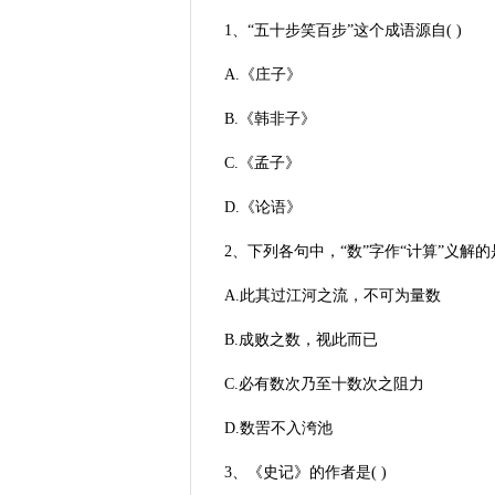
1、“五十步笑百步”这个成语源自( )
A.《庄子》
B.《韩非子》
C.《孟子》
D.《论语》
2、下列各句中，“数”字作“计算”义解的是
A.此其过江河之流，不可为量数
B.成败之数，视此而已
C.必有数次乃至十数次之阻力
D.数罟不入洿池
3、《史记》的作者是( )