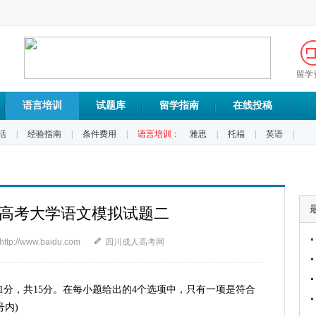
留学
语言培训
试题库
留学指南
在线投稿
活
|
经验指南
|
条件费用
|
语言培训：
雅思
|
托福
|
英语
|
成人高考大学语文模拟试题二
http://www.baidu.com
四川成人高考网
题1分，共15分。在每小题给出的4个选项中，只有一项是符合
内)