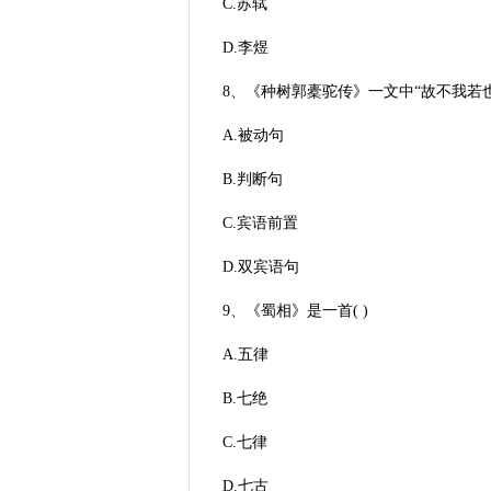
C.苏轼
D.李煜
8、《种树郭橐驼传》一文中“故不我若也
A.被动句
B.判断句
C.宾语前置
D.双宾语句
9、《蜀相》是一首( )
A.五律
B.七绝
C.七律
D.七古