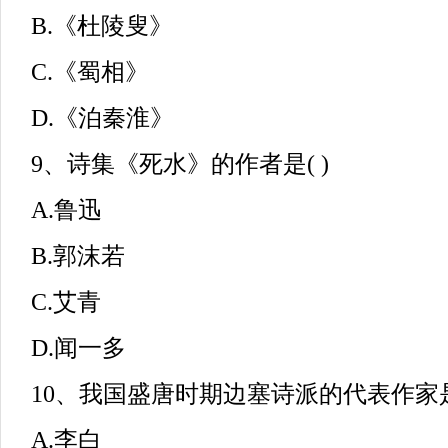
B.《杜陵叟》
C.《蜀相》
D.《泊秦淮》
9、诗集《死水》的作者是( )
A.鲁迅
B.郭沫若
C.艾青
D.闻一多
10、我国盛唐时期边塞诗派的代表作家是(
A.李白