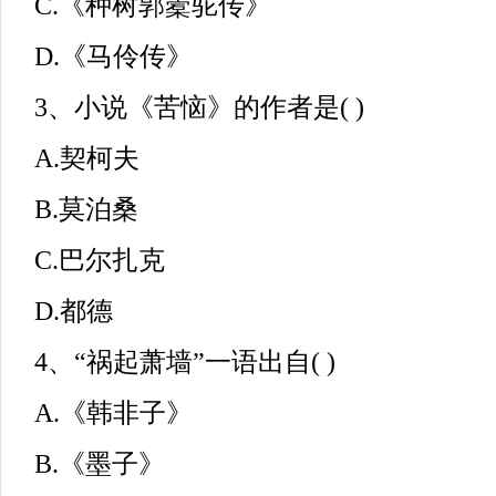
C.《种树郭橐驼传》
D.《马伶传》
3、小说《苦恼》的作者是( )
A.契柯夫
B.莫泊桑
C.巴尔扎克
D.都德
4、“祸起萧墙”一语出自( )
A.《韩非子》
B.《墨子》