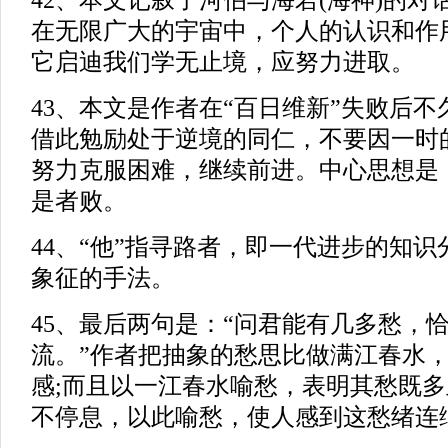
42、本文记叙了河伯与海若(海神)的
在无限广大的宇宙中，个人的认识和作
它启迪我们学无止境，应努力进取。
43、本文是作者在“百日维新”失败后
借此勉励处于逆境的同仁，不要因一时
努力克服困难，继续前进。中心思想是
是者败。
44、“他”指寻路者，即一代进步的知
象征的手法。
45、最后两句是：“问君能有几多愁，
流。”作者把抽象的愁思比做满江春水
感;而且以一江春水喻愁，表明其愁既多
不停息，以此喻愁，使人感到这愁绪连