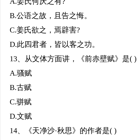
A.姜氏何厌之有?
B.公语之故，且告之悔。
C.姜氏欲之，焉辟害?
D.此四君者，皆以客之功。
13、从文体方面讲，《前赤壁赋》是( )
A.骚赋
B.古赋
C.骈赋
D.文赋
14、《天净沙·秋思》的作者是( )