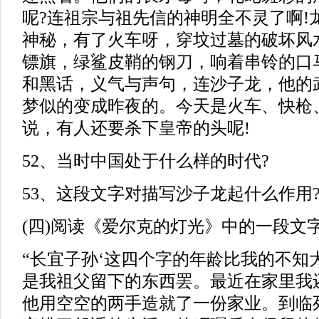
呢?连祖宗与祖先信的神明全不灵了啊!
神秘，有了火车呀，穿坟过墓的破坏风
镖旗，绿鲨皮鞘的钢刀，响着串铃的口
和黑话，义气与声句，连沙子龙，他的
梦似的变成昨夜的。今天是火车、快枪
说，有人还要杀下皇帝的头呢!
52、当时中国处于什么样的时代?
53、这段文字对描写沙子龙起什么作用
(四)阅读《爱尔克的灯光》中的一段文
“长宜子孙‘这四个字的年龄比我的不知
是我祖父留下的东西罢。最近在家里我
他用空空的两手造就了一份家业。到临