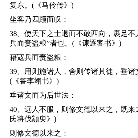
复东。(《马伶传》)
坐客乃四顾而叹：
38、使天下之士退而不敢西向，裹足不
兵而赍盗粮”者也。(《谏逐客书》)
藉寇兵而赍盗粮：
39、用则施诸人，舍则传诸其徒，垂诸
(《答李翊书》)
垂诸文而为后世法：
40、远人不服，则修文德以来之，既来
氏将伐颛臾》)
则修文德以来之：