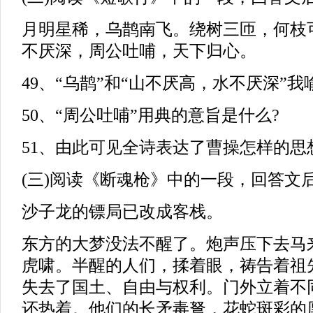
月明星稀，乌鹊南飞。绕树三匝，何枝
不厌深，周公吐哺，天下归心。
49、“乌鹊”和“山不厌高，水不厌深”我
50、“周公吐哺”用典的意旨是什么?
51、由此可见全诗表达了曹操怎样的思
(三)阅读《断魂枪》中的一段，回答文
沙子龙的镖局已改成客栈。
东方的大梦没法不醒了。炮声压下去马
虎啸。半醒的人们，揉着眼，祷告着祖
失去了国土、自由与权利。门外立着不
还热着。他们的长矛毒弩，花蛇斑彩的