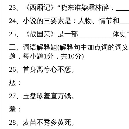
23、《西厢记》“晓来谁染霜林醉，______
24、小说的三要素是：人物、情节和_____
25、《战国策》是一部__________体
三、词语解释题(解释句中加点词的词义
题，每小题1分，共10分)
26、首身离兮心不惩。
惩：
27、玉盘珍羞直万钱。
羞：
28、麦苗不秀多黄死。