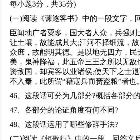
每小题3分，共35分)
(一)阅读《谏逐客书》中的一段文字，
臣闻地广者粟多，国大者人众，兵强则
让土壤，故能成其大;江河不择细流，故
众庶，故能明其德。是以地无四方，民
美，鬼神降福，此五帝三王之所以无敌
资敌国，却宾客以业诸侯;使天下之士
不入秦，此所谓“藉寇兵而赍盗粮”者也
46、这段话可分为几部分?概括各部分
47、各部分的论证角度有何不同?
48、这段话运用了哪些修辞手法?
(二)阅读《短歌行》中的一段，回答文