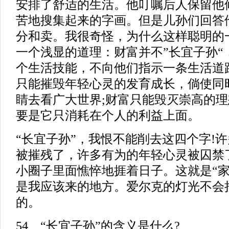
安排了舒适的生活。他叮嘱后人保留他
苦地搜集起来的字画。但是儿孙们回答
分和卖。我很奇怪，为什么这样聪明的
一个浅显的道理：财富并不”长宜子孙“
个生活技能，不向他们指示一条生活道路
只能摧毁年轻心灵的发育成长，倘使同
睛去看广大世界;财富只能毁灭崇高的
要是它只消耗在个人的利益上面。
“长宜子孙”，我恨不能削去这四个字!
被摧残了，许多有为的年轻心灵被囚禁
小圈子里面憔悴地捱着日子。这就是“家”
是我应该来的地方。爱尔克的灯光不会
的。
54、“长宜子孙”的含义是什么?