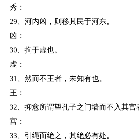
秀：
29、河内凶，则移其民于河东。
凶：
30、拘于虚也。
虚：
31、然而不王者，未知有也。
王：
32、抑愈所谓望孔子之门墙而不入其宫
宫：
33、引绳而绝之，其绝必有处。